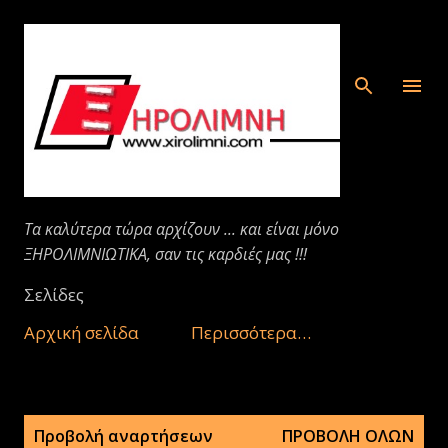
Μετάβαση στο κύριο περιεχόμενο
Τα καλύτερα τώρα αρχίζουν ... και είναι μόνο
ΞΗΡΟΛΙΜΝΙΩΤΙΚΑ, σαν τις καρδιές μας !!!
Σελίδες
Αρχική σελίδα
Περισσότερα…
Α
Προβολή αναρτήσεων
ΠΡΟΒΟΛΉ ΌΛΩΝ