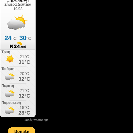
καιρός weather.gr
DONATE XIROLIMNI.COM