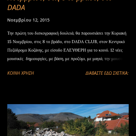
DADA
Νοεμβρίου 12, 2015
Την πρώτη του δισκογραφική δουλειά, θα παρουσιάσει την Κυριακή
15 Νοεμβρίου, στις 8 το βράδυ, στο DADA CLUB, στον Κεντρικό
Πεζόδρομο Κοζάνης, με είσοδο ΕΛΕΥΘΕΡΗ για το κοινό. 12 νέες
μουσικές δημιουργίες, με βάση, με προζύμι, με μαγιά, την μουσική
παράδοση των Ελλήνων του Πόντου. ” Είναι η ανάγκη της
ΚΟΙΝΉ ΧΡΉΣΗ
ΔΙΑΒΑΣΤΕ ΕΔΩ ΣΧΕΤΙΚΑ:
δημιουργίας, του νέου, που θέλω να πιστεύω ότι μπορεί να
παραμένει εξίσου γοητευτικό και να συγκινεί στις μέρες μας, όταν η
βάση είναι η μουσική μας παράδοση….” αναφέρει στο εισαγωγικό του
σημείωμα ο φέρελπις λυράρης και τραγουδιστής της ποντιακής
μούσας, Στάθης Αλεξανδρίδης. Τη δική τους ξεχωριστή πινελιά στο
cd “Σεβτάς αγροθάλασσα” έβαλαν με τη συμμετοχή και
αδιαμφισβήτητη καλλιτεχνική τους αξία : – ο Μπάμπης
Κεμανετζίδης ο οποίος έγραψε τις μουσικές, έχ ει την ευθύνη της