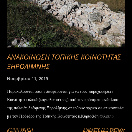
ενορχήστρωσης, παίζει λύρα σε μερικά κομμάτια και γενικά είχε
σημαντική συμβολή στην ολοκλήρωση αυτής της δουλειάς . -ο
ποιητής και συγγραφέας Κώστας...
ANAKOINΩΣΗ TOΠΙΚΗΣ ΚΟΙΝΟΤΗΤΑΣ
ΞΗΡΟΛΙΜΝΗΣ
Νοεμβρίου 11, 2015
Παρακαλούνται όσοι ενδιαφέρονται για να τους παραχωρήσει η
Κοινότητα : υλικά (κάγκελα-πέτρες) από την πρόσφατη ανάπλαση
της παλαιάς δεξαμενής Ξηρολίμνης,να έρθουν αρχικά σε επικοινωνία
με τον Πρόεδρο της Τοπικής Κοινότητας κ.Κυριαζίδη Φίλιππο
εκδηλώνοντας το ενδιαφέρον τους. Τα παραπάνω υλικά θα
ΚΟΙΝΉ ΧΡΉΣΗ
ΔΙΑΒΑΣΤΕ ΕΔΩ ΣΧΕΤΙΚΑ: