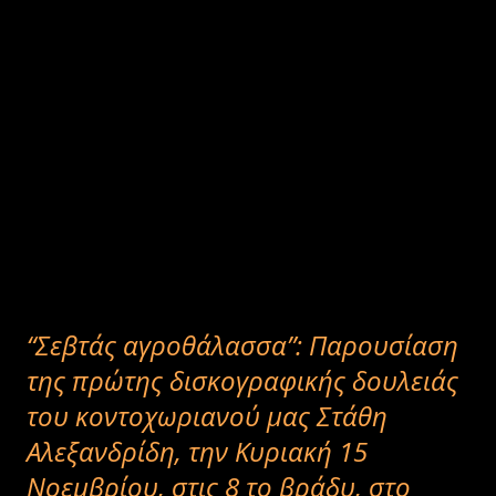
καμάρι κι ύστερα θα σε καθίσουν ανάμεσά τους κι ούτε που θα θες
να φύγεις από εκεί. Πόντιους έχει όλος ο νομός, μα στα δυτικά της
πόλης στα Καραγιάννια όπως λέγονται, αποτελούν το 90% του
πληθυσμού. 2.000 άνθρωποι στην περιοχή με κέντρο την
Ξηρολίμνη. Με το βουνό τους, το Καγιαπάσι, γεμάτο μονοπάτια και
αναρριχητικά πεδία που αναμένουν ανάδειξη, με τους νέους
ανθρώπους τους που δοκιμάζουν νέες καλλιέργειες- λεβάντα η
Ειρήνη Μαλίνη, σαλιγκάρια ο Φάνης Κωτίδης και λοιπά και...
“Σεβτάς αγροθάλασσα”: Παρουσίαση
της πρώτης δισκογραφικής δουλειάς
του κοντοχωριανού μας Στάθη
Αλεξανδρίδη, την Κυριακή 15
Νοεμβρίου, στις 8 το βράδυ, στο