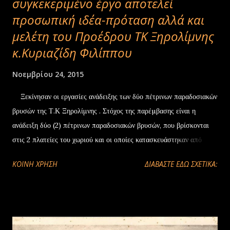
συγκεκεριμένο έργο αποτελεί
προσωπική ιδέα-πρόταση αλλά και
μελέτη του Προέδρου ΤΚ Ξηρολίμνης
κ.Κυριαζίδη Φιλίππου
Νοεμβρίου 24, 2015
Ξεκίνησαν οι εργασίες ανάδειξης των δύο πέτρινων παραδοσιακών
βρυσών της Τ.Κ Ξηρολίμνης . Στόχος της παρέµβασης είναι η
ανάδειξη δύο (2) πέτρινων παραδοσιακών βρυσών, που βρίσκονται
στις 2 πλατείες του χωριού και οι οποίες κατασκευάστηκαν από
πέτρες της περιοχής, το 1930, από τοπικούς λιθοξόους. Οι εν
ΚΟΙΝΉ ΧΡΉΣΗ
ΔΙΑΒΑΣΤΕ ΕΔΩ ΣΧΕΤΙΚΑ:
λόγω βρύσες χρησιµοποιήθηκαν κατά το παρελθόν για τις ανάγκες
πόσιµου νερού αλλά και για να καλύψουν ανάγκες Γεωργίας και
Κτηνοτροφίας. Επιπλέον, οι συγκεκριµένες βρύσες συνδέθηκαν µε
την ιστορία της κοινότητας και του ξεριζωµού των κατοίκων από τον
Πόντο. Το έργο, μεταξύ άλλων εργασιών, θα περιλαµβάνει τον