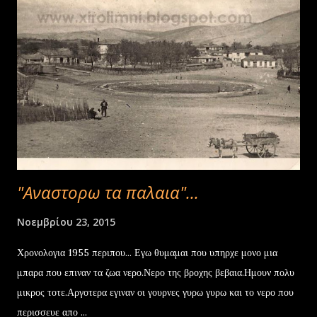
καθαρισµό του περιβάλλοντα χώρου από φερτά υλικά (χώµατα,
κλαδιά κ.λ.π.) καθώς και από την αυτοφυή βλάστηση, • Τη
δηµιουργία επιγραφής µε τα ονόµατα των συντελεστών (µαστόρων)
του 1930, την τοποθέτηση ειδικού δικτύου ηλεκτροφωτισµού για
την ανάδειξη των βρυσών καθώς επίσης και την επίστρωση με
κυβόλιθου...
"Αναστορω τα παλαια"...
Νοεμβρίου 23, 2015
Χρονολογια 1955 περιπου... Εγω θυμαμαι που υπηρχε μονο μια
μπαρα που επιναν τα ζωα νερο.Νερο της βροχης βεβαια.Ημουν πολυ
μικρος τοτε.Αργοτερα εγιναν οι γουρνες γυρω γυρω και το νερο που
περισσευε απο ...