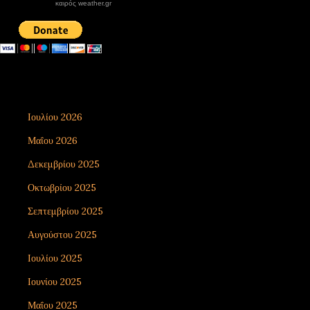
καιρός weather.gr
DONATE XIROLIMNI.COM
email ΕΠΙΚΟΙΝΩΝΙΑΣ - contact email
xirolimni2@yahoo.gr
Αρχείο
Ιουλίου 2026
8
Μαΐου 2026
1
Δεκεμβρίου 2025
7
Οκτωβρίου 2025
5
Σεπτεμβρίου 2025
3
Αυγούστου 2025
9
Ιουλίου 2025
3
Ιουνίου 2025
4
Μαΐου 2025
2