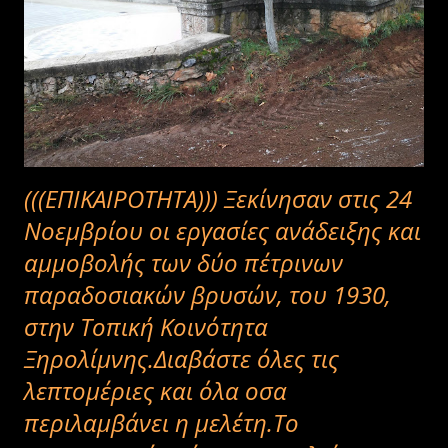
(((ΕΠΙΚΑΙΡΟΤΗΤΑ))) Ξεκίνησαν στις 24
Νοεμβρίου οι εργασίες ανάδειξης και
αμμοβολής των δύο πέτρινων
παραδοσιακών βρυσών, του 1930,
στην Τοπική Κοινότητα
Ξηρολίμνης.Διαβάστε όλες τις
λεπτομέριες και όλα οσα
περιλαμβάνει η μελέτη.Το