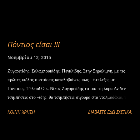
Πόντιος είσαι !!!
Νοεμβρίου 12, 2015
Ζυγαριτίδης, Σαλαμπουκίδης, Πεγκλίδης. Στην Ξηρολίμνη, με τις
πρώτες κιόλας συστάσεις καταλαβαίνεις πως... έμπλεξες με
Πόντιους. Tέλεια! Ο κ. Νίκος Ζυγαριτίδης έπιασε τη λύρα Αν δεν
τσιμπήσεις στο -ιδης, θα τσιμπήσεις σίγουρα στα ντολμαδάκια, τα
τουρσιά, τα σαρμαδάκια.... Κι όταν θα βγουν και οι φιαλόσχημες
ΚΟΙΝΉ ΧΡΉΣΗ
ΔΙΑΒΑΣΤΕ ΕΔΩ ΣΧΕΤΙΚΑ:
λύρες, ε τότε θα βάζεις το χέρι σου στη φωτιά. Ούτε που θα
χρειαστεί βέβαια να τα κάνεις όλα αυτά γιατί οι άνθρωποι θα στο
πουν με το καλημέρα. «Πόντιοι είμαστε!» θα σου ανακοινώσουν όλο