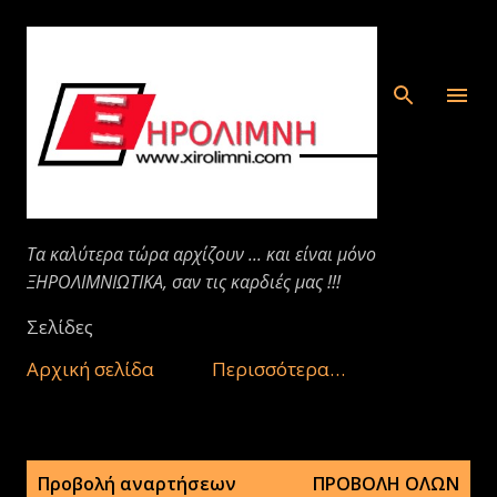
Μετάβαση στο κύριο περιεχόμενο
Τα καλύτερα τώρα αρχίζουν ... και είναι μόνο
ΞΗΡΟΛΙΜΝΙΩΤΙΚΑ, σαν τις καρδιές μας !!!
Σελίδες
Αρχική σελίδα
Περισσότερα…
Α
Προβολή αναρτήσεων
ΠΡΟΒΟΛΉ ΌΛΩΝ