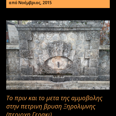
ν
από Νοέμβριος, 2015
α
ρ
τ
ή
σ
ε
ι
ς
Το πριν και το μετα της αμμοβολης
στην πετρινη βρυση Ξηρολιμνης
(περιοχη Γερακι)