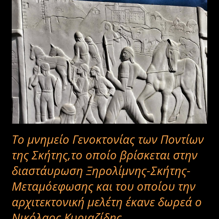
γατί τις κουβαλάμε μέσα μας. Η ανάμνηση των χαμένων πατρίδων
έγινε πόνος αβάσταχτος στο κορμί μας, καταχνιά στα μάτια
μας,θλιμμένο μοιρολόι στα χείλη μας. ΅Φευγουμε ξεριζωνομαστε
΅Αυτή τη φρικτή κραυγή δεν την ξεχνάμε ΠΟΤΕ. Για να μην την ...
Το μνημείο Γενοκτονίας των Ποντίων
της Σκήτης,το οποίο βρίσκεται στην
διαστάυρωση Ξηρολίμνης-Σκήτης-
Μεταμόεφωσης και του οποίου την
αρχιτεκτονική μελέτη έκανε δωρεά ο
Νικόλαος Κυριαζίδης.