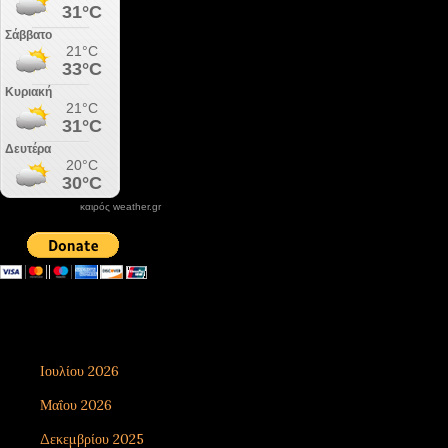
καιρός weather.gr
DONATE XIROLIMNI.COM
email ΕΠΙΚΟΙΝΩΝΙΑΣ - contact email
xirolimni2@yahoo.gr
Αρχείο
Ιουλίου 2026
8
Μαΐου 2026
1
Δεκεμβρίου 2025
7