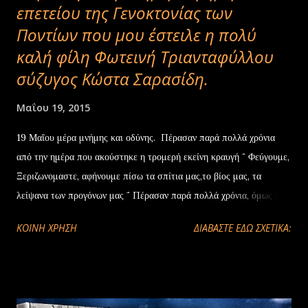
επετείου της Γενοκτονίας των
Ποντίων που μου έστειλε η πολύ
καλή φίλη Φωτεινή Τριανταφύλλου
σύζυγος Κώστα Σαρασίδη.
Μαΐου 19, 2015
19 Μαΐου μέρα μνήμης και οδύνης. Πέρασαν παρά πολλά χρόνια
από την ημέρα που ακούστηκε η τρομερή εκείνη κραυγή ΅ Φεύγουμε,
Ξεριζωνομαστε, αφήνουμε πίσω τα σπίτια μας,το βίος μας, τα
λείψανα των προγόνων μας ΅ Πέρασαν παρά πολλά χρόνια, όμως τις
πατρίδες εκείνες όχι μόνο δεν τις ξεχάσαμε, αλλά τις κάναμε ΙΔΕΑ .
ΚΟΙΝΉ ΧΡΉΣΗ
ΔΙΑΒΑΣΤΕ ΕΔΩ ΣΧΕΤΙΚΑ:
Αφαιρέσαμε κάθε γεωγραφική και πολιτικ ή διάσταση και τις
μετατρέψαμε από υλικό στοιχείο, σε πνευματικό και ηθικό αγαθό. Γι
αυτό και δεν ζητάμε να τις πάρουμε πίσω. Όσο βλάσφιμη και αν
ακούγεται μια τέτοια διαβεβαίωση. Δεν ζητάμε να τις πάρουμε πίσω