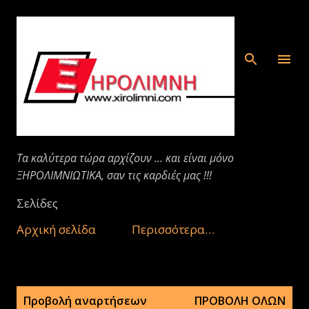
Μετάβαση στο κύριο περιεχόμενο
Τα καλύτερα τώρα αρχίζουν ... και είναι μόνο
ΞΗΡΟΛΙΜΝΙΩΤΙΚΑ, σαν τις καρδιές μας !!!
Σελίδες
Αρχική σελίδα
Περισσότερα…
Α
Προβολή αναρτήσεων
ΠΡΟΒΟΛΉ ΌΛΩΝ