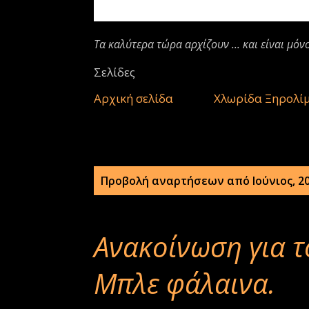
Τα καλύτερα τώρα αρχίζουν ... και είναι μόν
Σελίδες
Αρχική σελίδα
Χλωρίδα Ξηρολί
Α
Προβολή αναρτήσεων από Ιούνιος, 2
ν
α
Ανακοίνωση για τ
ρ
Μπλε φάλαινα.
τ