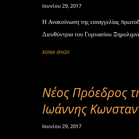
ή
Ιουνίου 29, 2017
σ
Η Ανακοίνωση της εισαγγελίας πρωτο
ε
ι
Διευθύντρια του Γυμνασίου Ξηρολιμν
ς
ΚΟΙΝΉ ΧΡΉΣΗ
Νέος Πρόεδρος τη
Ιωάννης Κωνσταντ
Ιουνίου 29, 2017