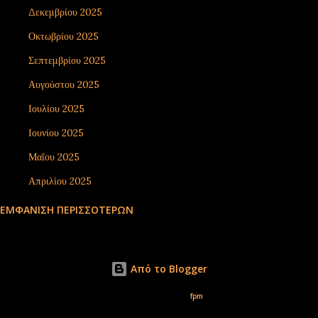
Δεκεμβρίου 2025
7
Οκτωβρίου 2025
5
Σεπτεμβρίου 2025
3
Αυγούστου 2025
9
Ιουλίου 2025
3
Ιουνίου 2025
4
Μαΐου 2025
2
Απριλίου 2025
8
ΕΜΦΆΝΙΣΗ ΠΕΡΙΣΣΌΤΕΡΩΝ
Μαρτίου 2025
1
Φεβρουαρίου 2025
1
Ιανουαρίου 2025
12
Από το Blogger
Αυγούστου 2024
10
Εικόνες θέματος από
fpm
Ιουνίου 2024
1