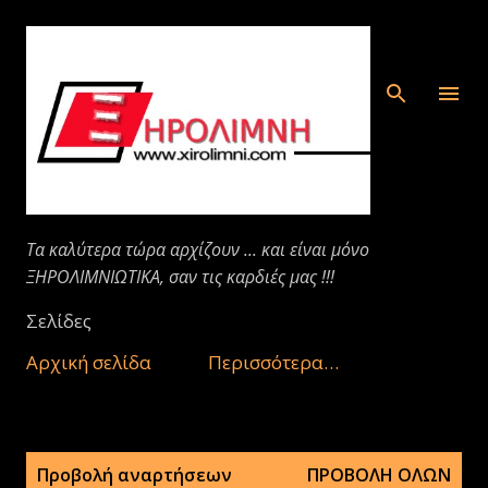
Μετάβαση στο κύριο περιεχόμενο
Τα καλύτερα τώρα αρχίζουν ... και είναι μόνο
ΞΗΡΟΛΙΜΝΙΩΤΙΚΑ, σαν τις καρδιές μας !!!
Σελίδες
Αρχική σελίδα
Περισσότερα…
Α
Προβολή αναρτήσεων
ΠΡΟΒΟΛΉ ΌΛΩΝ