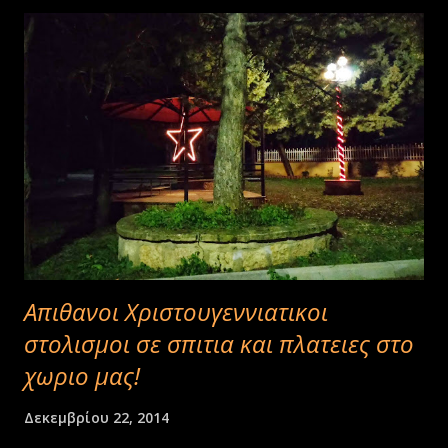
Και οτι δεν μας προσφεραν οι ανθρωπινες δραστηριοτητες μας το
προσφερε η φυση.:Χιονια,ζωα,πουλια,παιγνιδι. . .Οι αντρες στο
καφενειο,οι γυναικες στο σπιτι.Κι ολοι μαζι παρεες παρεες στα
νυκτερια κοντα στο τζακι η' στη θερμαστρα .Εμεις οι μικροτεροι
χωμενοι στις γωνιες ακουγαμε τα κουτσομπολια του χωριου και
ατελειωτες διηγησεις για την Πατριδα,οπως αποκαλουσαν τον Ποντο
.Και πολλες φορες να και ο λυραρης και με το τιποτα αρχιζε το
γλεντι τ...
Απιθανοι Χριστουγεννιατικοι
στολισμοι σε σπιτια και πλατειες στο
χωριο μας!
Δεκεμβρίου 22, 2014