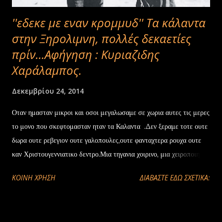
''εδεκε με εναν κρομμυδ'' Τα κάλαντα
στην Ξηρολιμνη, πολλές δεκαετίες
πρίν...Αφήγηση : Κυριαζιδης
Χαράλαμπος.
Δεκεμβρίου 24, 2014
Οταν ημασταν μικροι και οσοι μεγαλωσαμε σε χωρια αυτες τις μερες
το μονο που σκεφτομασταν ηταν τα Καλαντα .Δεν ξεραμε τοτε ουτε
δωρα ουτε ρεβεγιον ουτε γαλοπουλες,ουτε φανταχτερα ρουχα ουτε
καν Χριστουγεννιατικο δεντρο.Μια τηγανια χοιρινο, μια χειροποιητη
βασιλοπιττα ,ενα ζευγαρι λαστιχενιες μποτες και τα . . Καλαντα για
ΚΟΙΝΉ ΧΡΉΣΗ
ΔΙΑΒΑΣΤΕ ΕΔΩ ΣΧΕΤΙΚΑ:
τα παιδια. Τιποτε αλλο. . Μαλλον πολλα αλλα που δεν χρειαζονταν
χρηματα.Ηθη και εθιμα που γεμιζαν τη ζωη μας και συμπληρωναν τις
ελλειψεις.Και βεβαια ατελει ωτα νυκτερια(Παρακαδ α)στην ποντιακη.