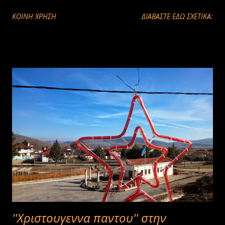
ΚΟΙΝΉ ΧΡΉΣΗ
ΔΙΑΒΑΣΤΕ ΕΔΩ ΣΧΕΤΙΚΑ:
''Xριστουγεννα παντου'' στην