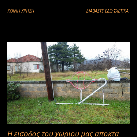
Το κελάηδημα της δεκαοχτούρας μοιάζει σαν του κούκου αλλά
ΚΟΙΝΉ ΧΡΉΣΗ
ΔΙΑΒΑΣΤΕ ΕΔΩ ΣΧΕΤΙΚΑ:
διακεκομμένο ,κούκουου…κούκ,ακούγεται έτσι, αλλά αν προσέξει
κανείς καλύτερα λέει βούβουου…βου…κάπως έτσι. Ο ήχος αυτός
σύμφωνα με τη λαϊκή παράδοση οφείλεται σε στην απεγνωσμένη
προσπάθεια μιας κοπέλας να πείσει για τον αριθμό δεκαοχτώ…
Επομένως ,η λαλιά της δεκαοχτούρας,είναι παράφραση του
δεκαοχτώ(δε διακρίνω ομοιότητα). Κάποτε πριν πολλά χρόνια,ήταν
μια πανέμορφη κοπέλα,αξιολάτρευτη και πρώτη νοικοκυρά. Πολλά
παληκάρια την ποθούσαν και όλες οι γυναίκες(πεθερές) τη ήθελαν
για νύφη τους. Την καρδιά της όμορφης κοπέλας,κέρδισε ένα
παληκάρι,το οποίο και παντρεύτηκε ,παρά τις αντιρρήσεις της
μητέρας του. Η πεθερά τυφλωμένη από ζήλεια και ...
Η εισοδος του χωριου μας αποκτα