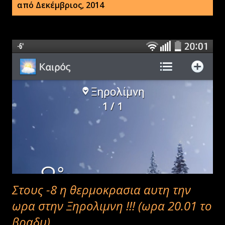
ν
από Δεκέμβριος, 2014
α
ρ
τ
ή
σ
ε
ι
ς
Στους -8 η θερμοκρασια αυτη την
ωρα στην Ξηρολιμνη !!! (ωρα 20.01 το
βραδυ)