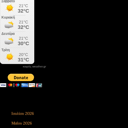
καιρός weather.gr
DONATE XIROLIMNI.COM
email ΕΠΙΚΟΙΝΩΝΙΑΣ - contact email
xirolimni2@yahoo.gr
Αρχείο
Ιουλίου 2026
8
Μαΐου 2026
1