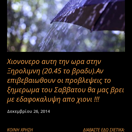
Χιονονερο αυτη την ωρα στην
Ξηρολιμνη (20.45 το βραδυ).Αν
επιβεβαιωθουν οι προβλεψεις το
ξημερωμα του Σαββατου θα μας βρει
με εδαφοκαλυψη απο χιονι !!!
Δεκεμβρίου 26, 2014
ΚΟΙΝΉ ΧΡΉΣΗ
ΔΙΑΒΑΣΤΕ ΕΔΩ ΣΧΕΤΙΚΑ: