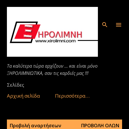
Μετάβαση στο κύριο περιεχόμενο
Τα καλύτερα τώρα αρχίζουν ... και είναι μόνο
ΞΗΡΟΛΙΜΝΙΩΤΙΚΑ, σαν τις καρδιές μας !!!
Σελίδες
Αρχική σελίδα
Περισσότερα…
Α
Προβολή αναρτήσεων
ΠΡΟΒΟΛΉ ΌΛΩΝ