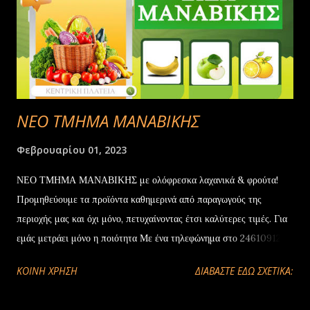
ΝΕΟ ΤΜΗΜΑ ΜΑΝΑΒΙΚΗΣ
Φεβρουαρίου 01, 2023
ΝΕΟ ΤΜΗΜΑ ΜΑΝΑΒΙΚΗΣ με ολόφρεσκα λαχανικά & φρούτα!
Προμηθεύουμε τα προϊόντα καθημερινά από παραγωγούς της
περιοχής μας και όχι μόνο, πετυχαίνοντας έτσι καλύτερες τιμές. Για
εμάς μετράει μόνο η ποιότητα Με ένα τηλεφώνημα στο 2461091201
θα έχετε τα προϊόντα στο σπίτι σας, άμεσα και χωρίς εξτρα χρέωση
ΚΟΙΝΉ ΧΡΉΣΗ
ΔΙΑΒΑΣΤΕ ΕΔΩ ΣΧΕΤΙΚΑ:
#Προοδος_Ξηρολιμνη #προσφορες #τιμες_ΣΟΚ #φυλλαδια
#δωρα #κληρωσεις #ο_τροχος_της_τυχης