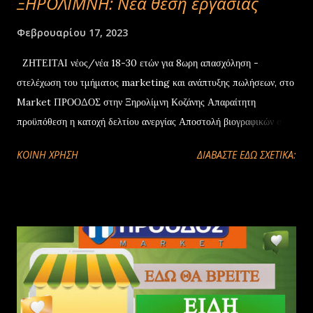
ΞΗΡΟΛΙΜΝΗ: Νέα θέση εργασίας
Φεβρουαρίου 17, 2023
ΖΗΤΕIΤΑΙ νέος/νέα 18-30 ετών για 8ωρη απασχόληση -
στελέχωση του τμήματος marketing και ανάπτυξης πωλήσεων, στο
Market ΠΡΟΟΔΟΣ στην Ξηρολίμνη Κοζάνης Απαραίτητη
προϋπόθεση η κατοχή δελτίου ανεργίας Αποστολή βιογραφικών στο
xirolimni2@yahoo.gr
ΚΟΙΝΉ ΧΡΉΣΗ
ΔΙΑΒΑΣΤΕ ΕΔΩ ΣΧΕΤΙΚΑ: