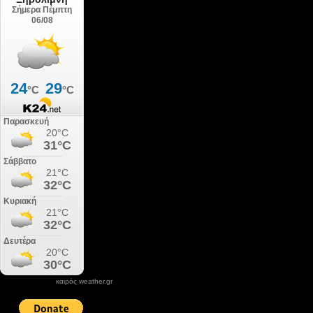
καιρός weather.gr
DONATE XIROLIMNI.COM