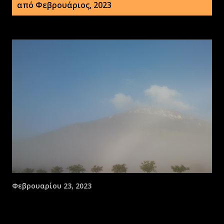
ν
από Φεβρουάριος, 2023
α
ρ
τ
ή
σ
ε
ι
ς
Φεβρουαρίου 23, 2023