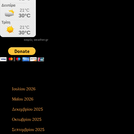
καιρός weather.gr
DONATE XIROLIMNI.COM
email ΕΠΙΚΟΙΝΩΝΙΑΣ - contact email
xirolimni2@yahoo.gr
Αρχείο
Ιουλίου 2026
8
Μαΐου 2026
1
Δεκεμβρίου 2025
7
Οκτωβρίου 2025
5
Σεπτεμβρίου 2025
3