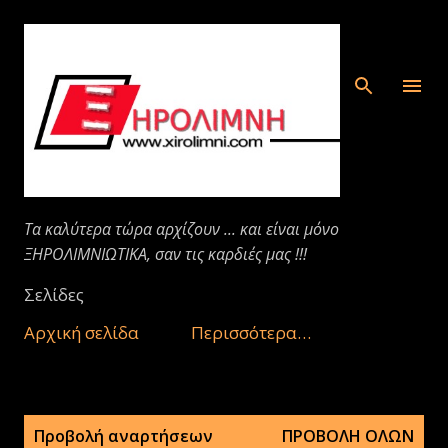
Μετάβαση στο κύριο περιεχόμενο
Τα καλύτερα τώρα αρχίζουν ... και είναι μόνο
ΞΗΡΟΛΙΜΝΙΩΤΙΚΑ, σαν τις καρδιές μας !!!
Σελίδες
Αρχική σελίδα
Περισσότερα…
Α
Προβολή αναρτήσεων
ΠΡΟΒΟΛΉ ΌΛΩΝ