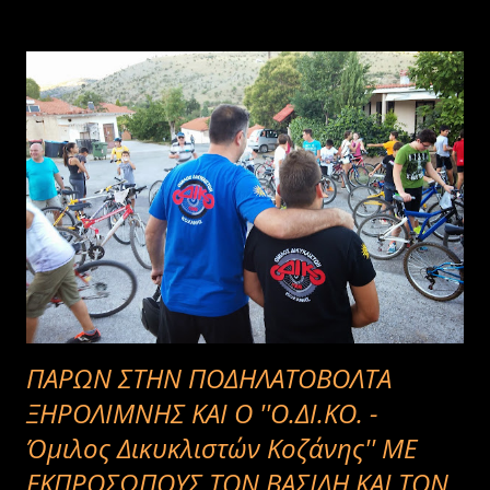
ΠΑΡΩΝ ΣΤΗΝ ΠΟΔΗΛΑΤΟΒΟΛΤΑ
ΞΗΡΟΛΙΜΝΗΣ ΚΑΙ Ο ''Ο.ΔΙ.ΚΟ. -
Όμιλος Δικυκλιστών Κοζάνης'' ΜΕ
ΕΚΠΡΟΣΩΠΟΥΣ ΤΟΝ ΒΑΣΙΛΗ ΚΑΙ ΤΟΝ