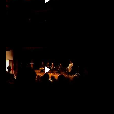
Ένα ταξίδι
στις αλησμόνητες πατρίδες, στη γη του Πόντου, απόλαυσαν όσοι