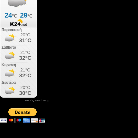
καιρός weather.gr
DONATE XIROLIMNI.COM
email ΕΠΙΚΟΙΝΩΝΙΑΣ - contact email
xirolimni2@yahoo.gr