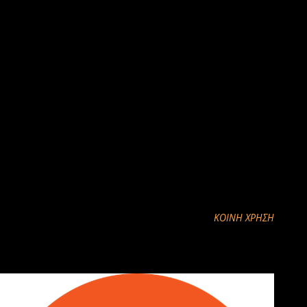
Την εκδήλωση πλαισίωσε το χορευτικό τμήμα του Ποντιακού
Συλλόγου Πτολεμαϊδας.
ΚΟΙΝΉ ΧΡΉΣΗ