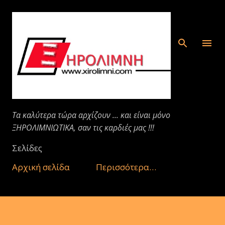
Μετάβαση στο κύριο περιεχόμενο
Τα καλύτερα τώρα αρχίζουν ... και είναι μόνο
ΞΗΡΟΛΙΜΝΙΩΤΙΚΑ, σαν τις καρδιές μας !!!
Σελίδες
Αρχική σελίδα
Περισσότερα…