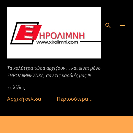
Μετάβαση στο κύριο περιεχόμενο
Τα καλύτερα τώρα αρχίζουν ... και είναι μόνο
ΞΗΡΟΛΙΜΝΙΩΤΙΚΑ, σαν τις καρδιές μας !!!
Σελίδες
Αρχική σελίδα
Περισσότερα…