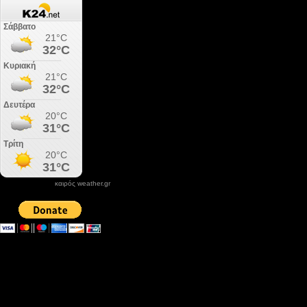
καιρός weather.gr
DONATE XIROLIMNI.COM
email ΕΠΙΚΟΙΝΩΝΙΑΣ - contact email
xirolimni2@yahoo.gr
Αρχείο