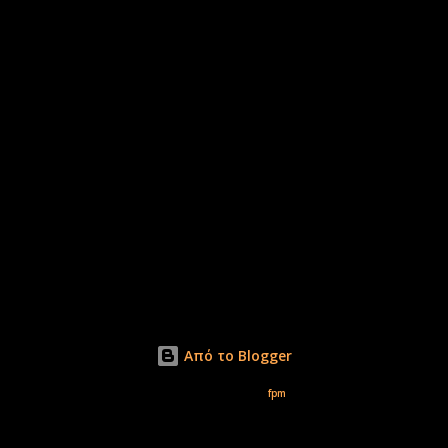
Από το Blogger
Εικόνες θέματος από
fpm
Δικαιώματα φωτογραφιών μόνο το www.xirolimni.com