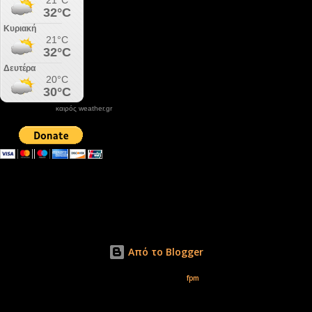
καιρός weather.gr
DONATE XIROLIMNI.COM
email ΕΠΙΚΟΙΝΩΝΙΑΣ - contact email
xirolimni2@yahoo.gr
Αρχείο
Από το Blogger
Εικόνες θέματος από
fpm
Δικαιώματα φωτογραφιών μόνο το www.xirolimni.com