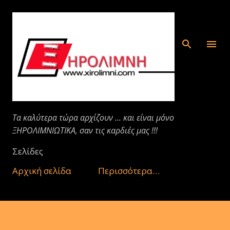
Μετάβαση στο κύριο περιεχόμενο
Τα καλύτερα τώρα αρχίζουν ... και είναι μόνο
ΞΗΡΟΛΙΜΝΙΩΤΙΚΑ, σαν τις καρδιές μας !!!
Σελίδες
Αρχική σελίδα
Περισσότερα…