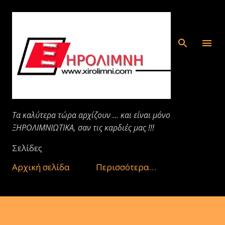
Μετάβαση στο κύριο περιεχόμενο
Τα καλύτερα τώρα αρχίζουν ... και είναι μόνο
ΞΗΡΟΛΙΜΝΙΩΤΙΚΑ, σαν τις καρδιές μας !!!
Σελίδες
Αρχική σελίδα
Περισσότερα…