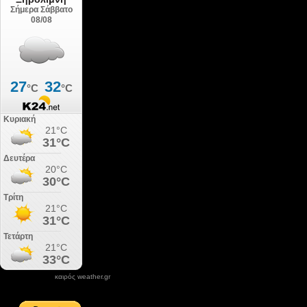
καιρός weather.gr
DONATE XIROLIMNI.COM