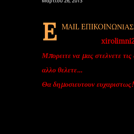
Μαρτίου 26, 2013
E
MAIL EΠIKOINΩΝΙΑΣ 
xirolimni2@y
Μπορειτε να μας στελνετε τις 
αλλο θελετε...
Θα δημοσιευτουν ευχαριστως!