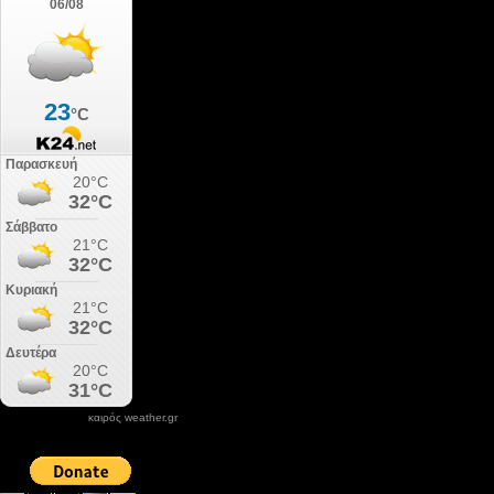
καιρός weather.gr
DONATE XIROLIMNI.COM