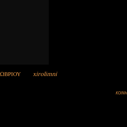
ΤΩΒΡΙΟΥ
από
xirolimni
ΚΟΙΝΉ