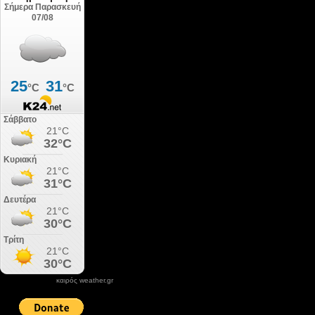
καιρός weather.gr
DONATE XIROLIMNI.COM