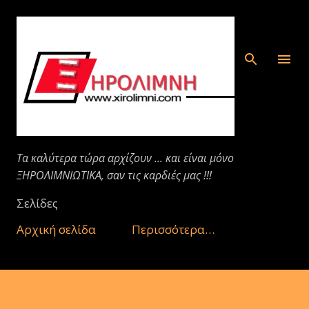
Μετάβαση στο κύριο περιεχόμενο
Τα καλύτερα τώρα αρχίζουν ... και είναι μόνο
ΞΗΡΟΛΙΜΝΙΩΤΙΚΑ, σαν τις καρδιές μας !!!
Σελίδες
Αρχική σελίδα
Περισσότερα…