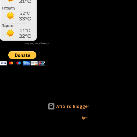
καιρός weather.gr
DONATE XIROLIMNI.COM
email ΕΠΙΚΟΙΝΩΝΙΑΣ - contact email
xirolimni2@yahoo.gr
Αρχείο
Από το Blogger
Εικόνες θέματος από
fpm
Δικαιώματα φωτογραφιών μόνο το www.xirolimni.com