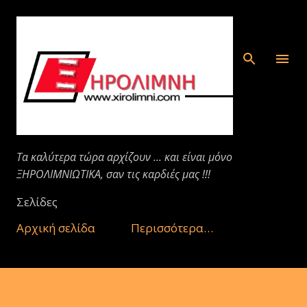
Μετάβαση στο κύριο περιεχόμενο
Τα καλύτερα τώρα αρχίζουν ... και είναι μόνο
ΞΗΡΟΛΙΜΝΙΩΤΙΚΑ, σαν τις καρδιές μας !!!
Σελίδες
Αρχική σελίδα
Περισσότερα…