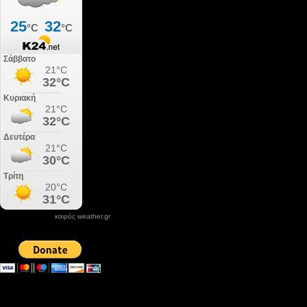
καιρός weather.gr
DONATE XIROLIMNI.COM
email ΕΠΙΚΟΙΝΩΝΙΑΣ - contact email
xirolimni2@yahoo.gr