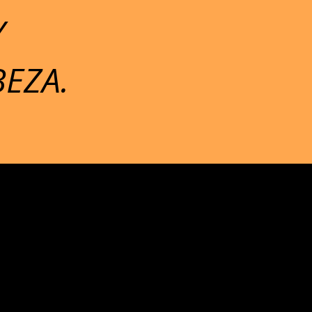
Υ
ΕΖΑ.