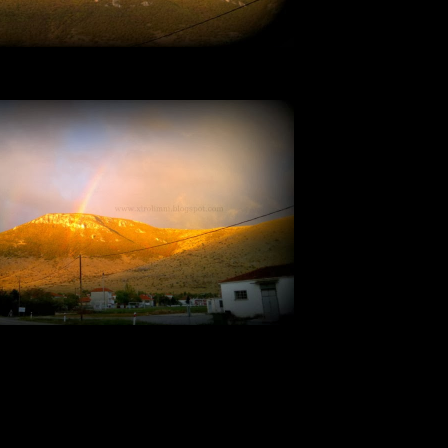
ραφίες του Σωκρατη Λυπηριδη