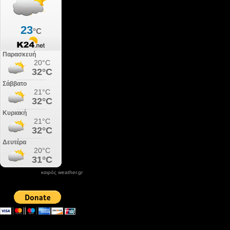
καιρός weather.gr
DONATE XIROLIMNI.COM
email ΕΠΙΚΟΙΝΩΝΙΑΣ - contact email