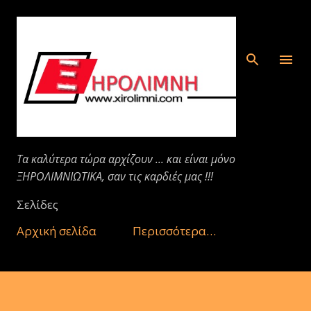
Μετάβαση στο κύριο περιεχόμενο
Τα καλύτερα τώρα αρχίζουν ... και είναι μόνο
ΞΗΡΟΛΙΜΝΙΩΤΙΚΑ, σαν τις καρδιές μας !!!
Σελίδες
Αρχική σελίδα
Περισσότερα…