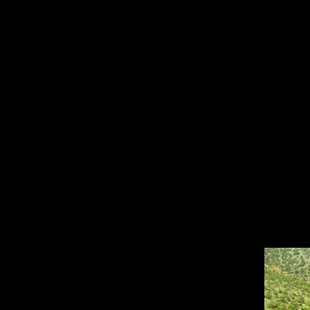
είχε μπει ο ίδιος στις αρχές της δεκαετ
του κατοίκου (εξ' αποστάσεως και με τη 
σε μία δασωμένη πλαγιά
) , το σπήλαιο β
Η είσοδος της
σπηλαιάς του Αντάρτη (
ό
υπήρχε αίθουσα με σπηλαιοθέματα και διά
μπαζωθεί. Το πέτρωμα είναι ασβεστόλιθ
Ζάχαρη, Ιφιγένεια Νάκου, Βιργινία Χαλκ
Ξηρολίμνης. Η περιοχή πάντως παρουσιάζ