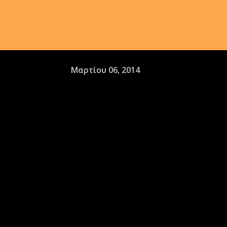
Μαρτίου 06, 2014
Σ
πηλιά Αντά
Κοζάνης
Στις 22/05/2011 έγινε εξερεύνηση στην
από ομάδα του Πρωτέα. Υπήρχε μαρτυρία 