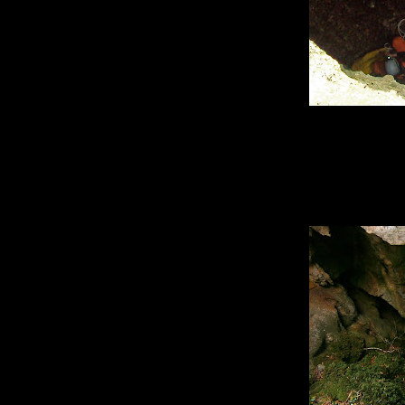
Ιφιγένεια