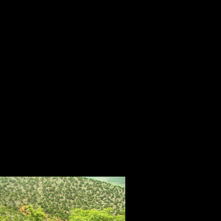
ίας του '60! Μετά από αρκετή ώρα ψαξίματος και με την καθο
βοήθεια κυαλιών/κινητού, συντόνιζε στο περίπου τις κινήσει
ρέθηκε εκεί που όλα δείχνανε να είναι χαμένα..
πως ονομάστηκε) έχει διαστάσεις 3x1μ και βάθος 8μ, ενώ ε
κοσμο. Υπάρχει σημείο με ενδείξεις ότι συνεχίζει αλλά έχε
ος. Η ομάδα αποτελούνταν από τους Μίλτο Μπελίδη, Αριστε
ιαδάκη και απ΄τους Φίλλιπο, Φώτη, Σταύρο κατοίκων της
ει αρκετό ενδιαφέρον μελλοντικά..