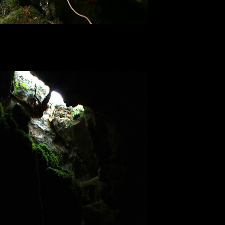
Φώτης