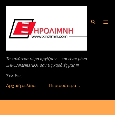
Μετάβαση στο κύριο περιεχόμενο
Τα καλύτερα τώρα αρχίζουν ... και είναι μόνο
ΞΗΡΟΛΙΜΝΙΩΤΙΚΑ, σαν τις καρδιές μας !!!
Σελίδες
Αρχική σελίδα
Περισσότερα…