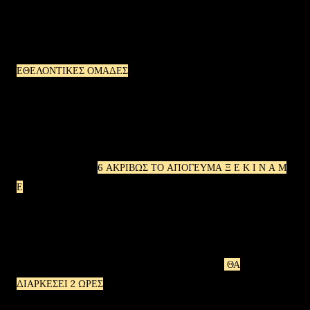
ΠΕΡΙΦΡΟΥΡΗΣΟΥΝ ΤΗΝ ΠΟΔΗΛΑΤΟΠΟΜΠΗ ΚΑΙ ΘΑ
ΡΥΘΜΙΖΟΥΝ ΤΗΝ ΑΣΦΑΛΕΙΑ ΚΑΙ ΤΗΝ ΚΥΚΛΟΦΟΡΙΑ.
ΕΘΕΛΟΝΤΙΚΕΣ ΟΜΑΔΕΣ
ΑΠΟ ΞΗΡΟΛΙΜΝΗ ΘΑ
ΣΥΜΜΕΤΕΧΟΥΝ ΣΤΗΝ ΟΜΑΛΗ ΔΙΕΞΑΓΩΓΗ ΚΑΙ
ΣΥΝΤΟΝΙΣΜΟ ΤΗΣ ΕΚΔΗΛΩΣΗΣ.
Η ΩΡΑ ΕΝΑΡΞΗΣ ΘΑ ΤΗΡΗΘΕΙ ΑΥΣΤΗΡΑ ΚΑΙ ΧΩΡΙΣ
ΚΑΘΥΣΤΕΡΗΣΗ ...
6 ΑΚΡΙΒΩΣ ΤΟ ΑΠΟΓΕΥΜΑ Ξ Ε Κ Ι Ν Α Μ
Ε
.ΟΙ ΣΥΜΜΕΤΕΧΟΝΤΕΣ ΚΑΛΟΥΝΤΑΙ ΝΑ ΕΙΝΑΙ ΣΤΟ ΧΩΡΟ
ΕΝΑΡΞΗΣ(ΒΕΝΖΙΝΑΔΙΚΟ SHELL) ΑΠΟ ΤΙΣ 5.30 ΤΟ
ΑΠΟΓΕΥΜΑ.
ΥΠΟΛΟΓΙΖΕΤΑΙ ΟΤΙ ΣΥΝΟΛΙΚΑ Η ΔΙΑΔΡΟΜΗ
ΘΑ
ΔΙΑΡΚΕΣΕΙ 2 ΩΡΕΣ
.