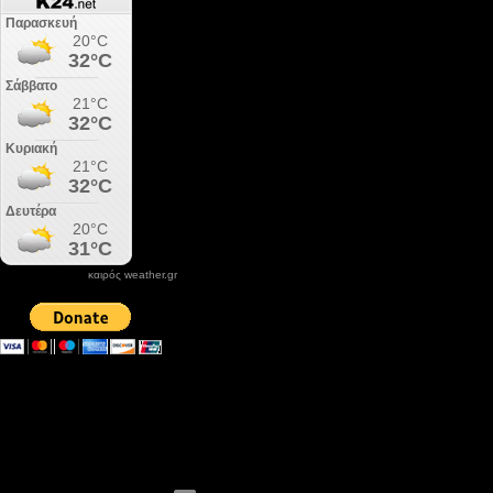
καιρός weather.gr
DONATE XIROLIMNI.COM
email ΕΠΙΚΟΙΝΩΝΙΑΣ - contact email
xirolimni2@yahoo.gr
Αρχείο