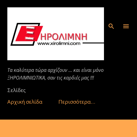
Μετάβαση στο κύριο περιεχόμενο
Τα καλύτερα τώρα αρχίζουν ... και είναι μόνο
ΞΗΡΟΛΙΜΝΙΩΤΙΚΑ, σαν τις καρδιές μας !!!
Σελίδες
Αρχική σελίδα
Περισσότερα…