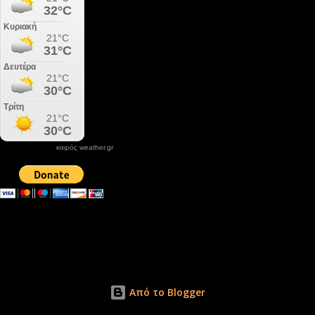
καιρός weather.gr
DONATE XIROLIMNI.COM
email ΕΠΙΚΟΙΝΩΝΙΑΣ - contact email
xirolimni2@yahoo.gr
Αρχείο
Από το Blogger