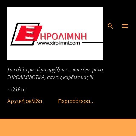
Μετάβαση στο κύριο περιεχόμενο
Τα καλύτερα τώρα αρχίζουν ... και είναι μόνο
ΞΗΡΟΛΙΜΝΙΩΤΙΚΑ, σαν τις καρδιές μας !!!
Σελίδες
Αρχική σελίδα
Περισσότερα…