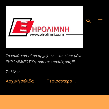
Μετάβαση στο κύριο περιεχόμενο
Τα καλύτερα τώρα αρχίζουν ... και είναι μόνο
ΞΗΡΟΛΙΜΝΙΩΤΙΚΑ, σαν τις καρδιές μας !!!
Σελίδες
Αρχική σελίδα
Περισσότερα…