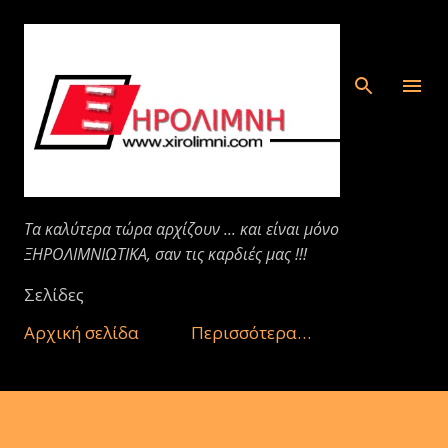
Μετάβαση στο κύριο περιεχόμενο
Τα καλύτερα τώρα αρχίζουν ... και είναι μόνο
ΞΗΡΟΛΙΜΝΙΩΤΙΚΑ, σαν τις καρδιές μας !!!
Σελίδες
Αρχική σελίδα
Περισσότερα…