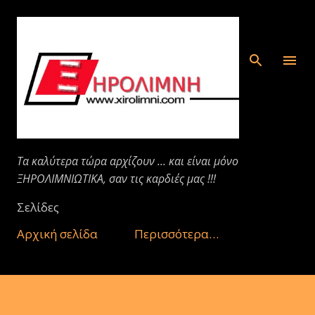
Μετάβαση στο κύριο περιεχόμενο
Τα καλύτερα τώρα αρχίζουν ... και είναι μόνο
ΞΗΡΟΛΙΜΝΙΩΤΙΚΑ, σαν τις καρδιές μας !!!
Σελίδες
Αρχική σελίδα
Περισσότερα…