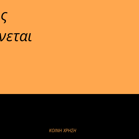
ις
νεται
ΚΟΙΝΉ ΧΡΉΣΗ