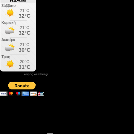
καιρός weather.gr
DONATE XIROLIMNI.COM
email ΕΠΙΚΟΙΝΩΝΙΑΣ - contact email
xirolimni2@yahoo.gr
Αρχείο