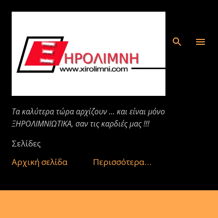
Μετάβαση στο κύριο περιεχόμενο
Τα καλύτερα τώρα αρχίζουν ... και είναι μόνο
ΞΗΡΟΛΙΜΝΙΩΤΙΚΑ, σαν τις καρδιές μας !!!
Σελίδες
Αρχική σελίδα
Περισσότερα…