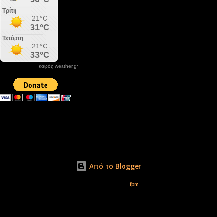
καιρός weather.gr
DONATE XIROLIMNI.COM
email ΕΠΙΚΟΙΝΩΝΙΑΣ - contact email
xirolimni2@yahoo.gr
Αρχείο
Από το Blogger
Εικόνες θέματος από
fpm
Δικαιώματα φωτογραφιών μόνο το www.xirolimni.com