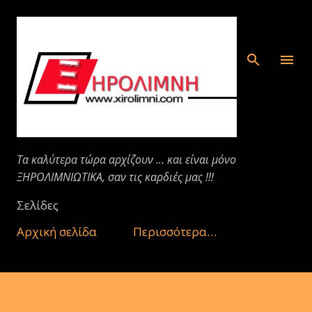
Μετάβαση στο κύριο περιεχόμενο
Τα καλύτερα τώρα αρχίζουν ... και είναι μόνο
ΞΗΡΟΛΙΜΝΙΩΤΙΚΑ, σαν τις καρδιές μας !!!
Σελίδες
Αρχική σελίδα
Περισσότερα…