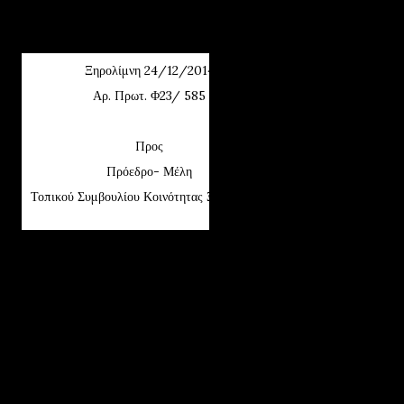
ΔΥΤΙΚΗΣ ΜΑΚΕΔΟΝΙΑΣ
Δ/ΝΣΗ Α/ΘΜΙΑΣ ΕΚΠ/ΣΗΣ ΚΟΖΑΝΗΣ
Ξηρολίμνη 24/1
2
/2014
Αρ. Πρωτ. Φ23/
5
85
Προς
Πρόεδρο- Μέλη
Τοπικού Συμβουλίου Κοινότητας Ξηρολίμνης
1/ΘΕΣΙΟ ΝΗΠΙΑΓΩΓΕΙΟ ΞΗΡΟΛΙΜΝΗΣ
-----
Ταχ. Δ/νση:
Ξηρολίμνη
Τ.Κ. – Πόλη:
Ξηρολίμνη
email
:
mail
@
nip
-
xirol
.
koz
.
sch
.
gr
Πληροφορίες:
Καφαντατζίδου Τριαντ.