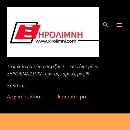
Μετάβαση στο κύριο περιεχόμενο
Τα καλύτερα τώρα αρχίζουν ... και είναι μόνο
ΞΗΡΟΛΙΜΝΙΩΤΙΚΑ, σαν τις καρδιές μας !!!
Σελίδες
Αρχική σελίδα
Περισσότερα…