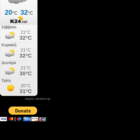
καιρός weather.gr
DONATE XIROLIMNI.COM
email ΕΠΙΚΟΙΝΩΝΙΑΣ - contact email
xirolimni2@yahoo.gr
Αρχείο