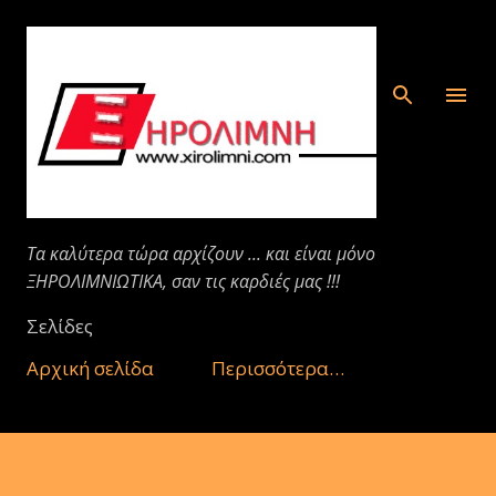
Μετάβαση στο κύριο περιεχόμενο
Τα καλύτερα τώρα αρχίζουν ... και είναι μόνο
ΞΗΡΟΛΙΜΝΙΩΤΙΚΑ, σαν τις καρδιές μας !!!
Σελίδες
Αρχική σελίδα
Περισσότερα…