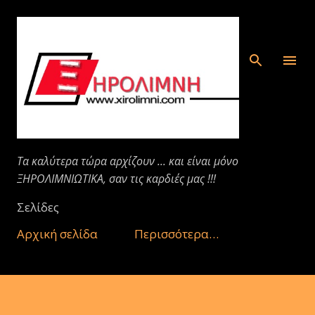
Μετάβαση στο κύριο περιεχόμενο
Τα καλύτερα τώρα αρχίζουν ... και είναι μόνο
ΞΗΡΟΛΙΜΝΙΩΤΙΚΑ, σαν τις καρδιές μας !!!
Σελίδες
Αρχική σελίδα
Περισσότερα…