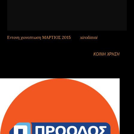
Εντονη χιονοπτωση ΜΑΡΤΙΟΣ 2015
από
xirolimni
ΚΟΙΝΉ ΧΡΉΣΗ