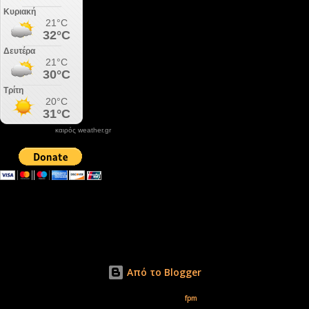
καιρός weather.gr
DONATE XIROLIMNI.COM
email ΕΠΙΚΟΙΝΩΝΙΑΣ - contact email
xirolimni2@yahoo.gr
Αρχείο
Από το Blogger
Εικόνες θέματος από
fpm