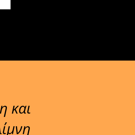
η και
λίμνη