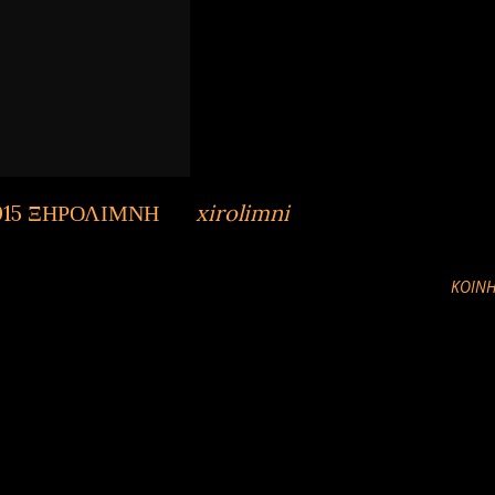
015 ΞΗΡΟΛΙΜΝΗ
by
xirolimni
ΚΟΙΝΉ