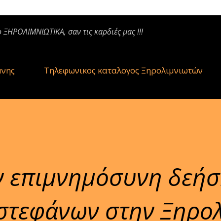
ο ΞΗΡΟΛΙΜΝΙΩΤΙΚΑ, σαν τις καρδιές μας !!!
μνης
Τηλεφωνικος καταλογος Ξηρολιμνιωτών
ν επιμνημόσυνη δεήσ
 στεφάνων στην Ξηρο