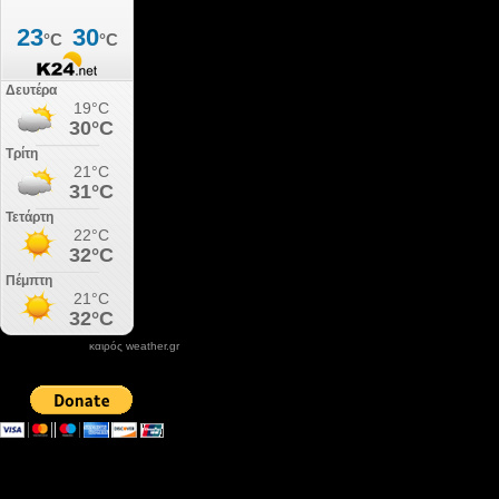
καιρός weather.gr
DONATE XIROLIMNI.COM
email ΕΠΙΚΟΙΝΩΝΙΑΣ - contact email
xirolimni2@yahoo.gr