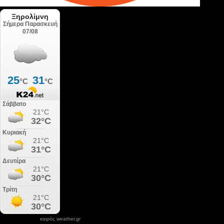
καιρός weather.gr