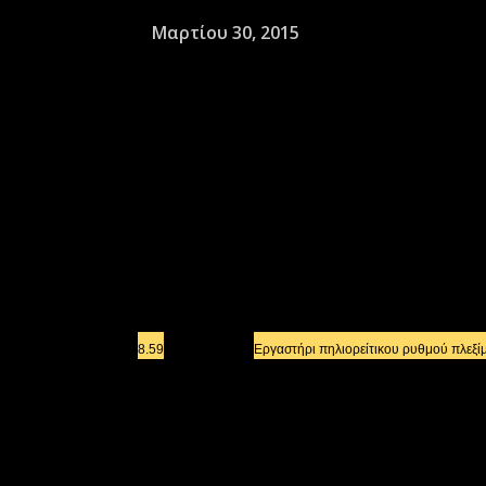
Μαρτίου 30, 2015
Α/Α
8.20
Οικιακή Παραγωγή Οίνου, ποτών και η
8.30
Ασθένειες και τρόποι αντιμετώπισης στ
8.56
Χρηματοδοτικά προγράμματα/εργαλεία π
8.59
Εργαστήρι πηλιορείτικου ρυθμού πλεξί