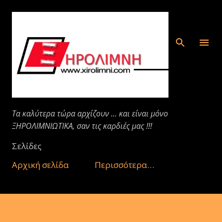
Μετάβαση στο κύριο περιεχόμενο
Τα καλύτερα τώρα αρχίζουν ... και είναι μόνο
ΞΗΡΟΛΙΜΝΙΩΤΙΚΑ, σαν τις καρδιές μας !!!
Σελίδες
Αρχική σελίδα
Περισσότερα…