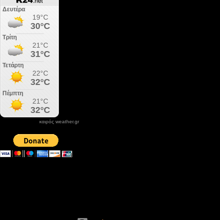
καιρός weather.gr
DONATE XIROLIMNI.COM
email ΕΠΙΚΟΙΝΩΝΙΑΣ - contact email
xirolimni2@yahoo.gr
Αρχείο