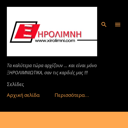
Μετάβαση στο κύριο περιεχόμενο
Τα καλύτερα τώρα αρχίζουν ... και είναι μόνο
ΞΗΡΟΛΙΜΝΙΩΤΙΚΑ, σαν τις καρδιές μας !!!
Σελίδες
Αρχική σελίδα
Περισσότερα…