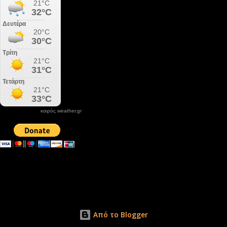
καιρός weather.gr
DONATE XIROLIMNI.COM
email ΕΠΙΚΟΙΝΩΝΙΑΣ - contact email
xirolimni2@yahoo.gr
Αρχείο
Από το Blogger