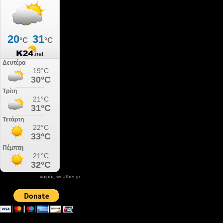
καιρός weather.gr
DONATE XIROLIMNI.COM
email ΕΠΙΚΟΙΝΩΝΙΑΣ - contact email