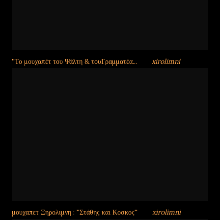
''Το μουχαπέτ του Ψάλτη & τουΓραμματέα...
από
xirolimni
μουχαπετ Ξηρολιμνη : ''Στάθης και Κοσκος''
από
xirolimni