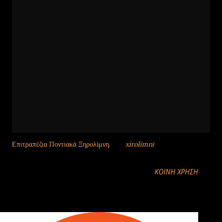
Επιτραπέζια Ποντιακά Ξηρολίμνη.
από
xirolimni
ΚΟΙΝΉ ΧΡΉΣΗ