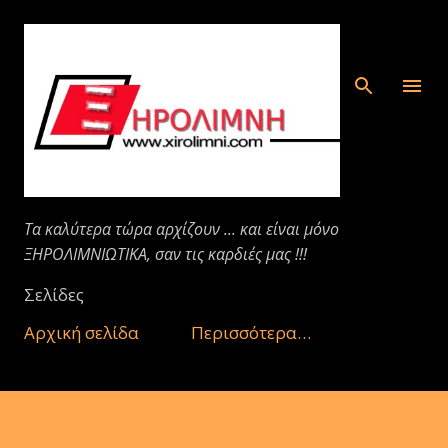
Μετάβαση στο κύριο περιεχόμενο
Τα καλύτερα τώρα αρχίζουν ... και είναι μόνο
ΞΗΡΟΛΙΜΝΙΩΤΙΚΑ, σαν τις καρδιές μας !!!
Σελίδες
Αρχική σελίδα
Περισσότερα…