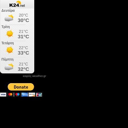
καιρός weather.gr
DONATE XIROLIMNI.COM
email ΕΠΙΚΟΙΝΩΝΙΑΣ - contact email
xirolimni2@yahoo.gr
Αρχείο