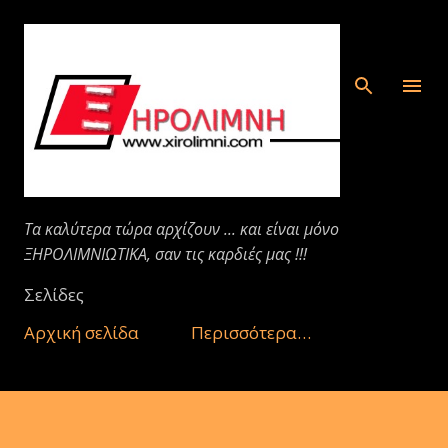
Μετάβαση στο κύριο περιεχόμενο
Τα καλύτερα τώρα αρχίζουν ... και είναι μόνο
ΞΗΡΟΛΙΜΝΙΩΤΙΚΑ, σαν τις καρδιές μας !!!
Σελίδες
Αρχική σελίδα
Περισσότερα…