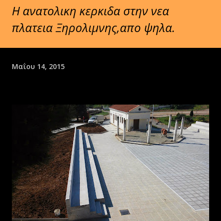
Η ανατολικη κερκιδα στην νεα
πλατεια Ξηρολιμνης,απο ψηλα.
Μαΐου 14, 2015