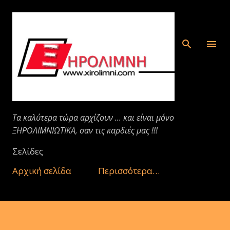
Μετάβαση στο κύριο περιεχόμενο
Τα καλύτερα τώρα αρχίζουν ... και είναι μόνο
ΞΗΡΟΛΙΜΝΙΩΤΙΚΑ, σαν τις καρδιές μας !!!
Σελίδες
Αρχική σελίδα
Περισσότερα…