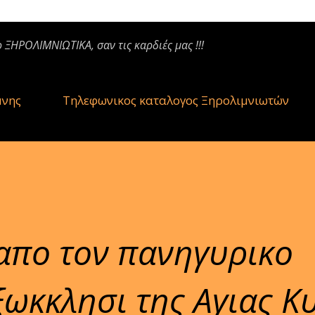
ο ΞΗΡΟΛΙΜΝΙΩΤΙΚΑ, σαν τις καρδιές μας !!!
μνης
Τηλεφωνικος καταλογος Ξηρολιμνιωτών
απο τον πανηγυρικο
ξωκκλησι της Αγιας Κ