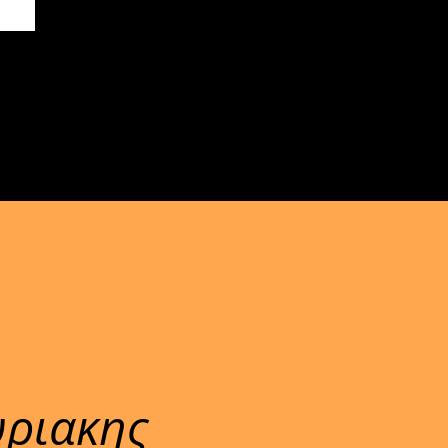
υριακης