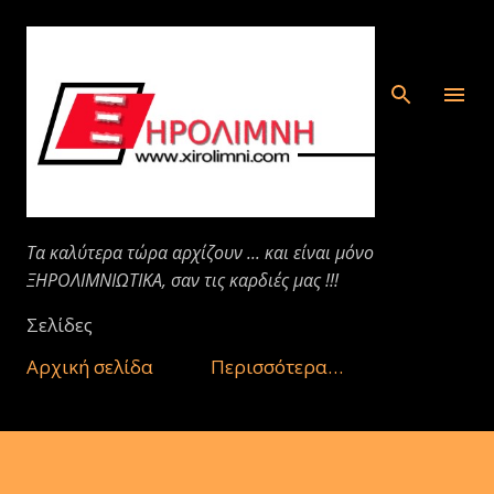
Μετάβαση στο κύριο περιεχόμενο
Τα καλύτερα τώρα αρχίζουν ... και είναι μόνο
ΞΗΡΟΛΙΜΝΙΩΤΙΚΑ, σαν τις καρδιές μας !!!
Σελίδες
Αρχική σελίδα
Περισσότερα…