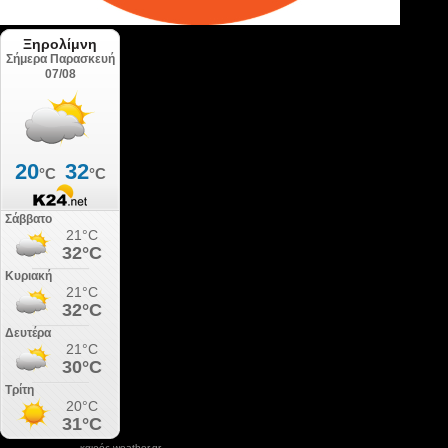
καιρός weather.gr