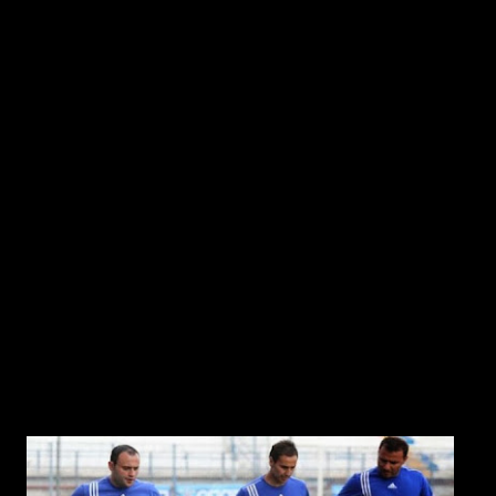
Α.Παπαεμμανουηλ
Το 1999 νέο παιδι και δυνατος αμυντικός(ηταν στοπερ) πηρε
μεταγραφη στον Ηρακλή σαν επαγγελαματιας εχοντας προπονητη
τον Αγγελο Αναστασιάδη Εκει εμεινε για 1,5 χρονο και όταν ανέλαβε
ο αειμνηστος Γιαννης Κυράστας μετεγράφη στον Παναιτωλικό οπου
ειχε προπονητη τον Πανικο Γεωργίου Όμως ενας τραυματισμος στο
γόνατο τον υποχρεωσε να αλλαξει ομαδα και να βρεθει στον ΑΟΑΝ
με προπονητη τον Γιαννη Χατζηνικολάου Εκει εμεινε επαιξε για
μερικα χρονια αλλα μετα τον .κερδισε η διαιτησια
Στην Γ εθνικη ηταν για εξη χρονια και φετος ειχε 14 συμμετοχες
Αναμεσα στα παιγνιδια που διηθυνε ηταν τολ Κισσαμικός Κηφισια
καθως και το Κρουσώνας –Ιωνικός Η γυναίκα του εχει γυμναστηριο
στο Αγιο Νικόλαο ενώ ο ιδιος δουλευει ταξι