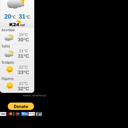
καιρός weather.gr
DONATE XIROLIMNI.COM
email ΕΠΙΚΟΙΝΩΝΙΑΣ - contact email
xirolimni2@yahoo.gr