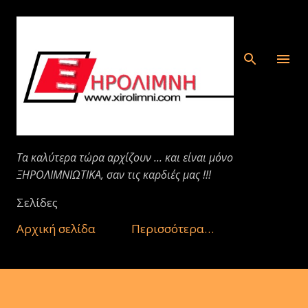
Μετάβαση στο κύριο περιεχόμενο
Τα καλύτερα τώρα αρχίζουν ... και είναι μόνο
ΞΗΡΟΛΙΜΝΙΩΤΙΚΑ, σαν τις καρδιές μας !!!
Σελίδες
Αρχική σελίδα
Περισσότερα…