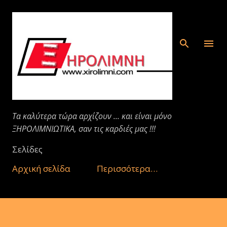
Μετάβαση στο κύριο περιεχόμενο
Τα καλύτερα τώρα αρχίζουν ... και είναι μόνο
ΞΗΡΟΛΙΜΝΙΩΤΙΚΑ, σαν τις καρδιές μας !!!
Σελίδες
Αρχική σελίδα
Περισσότερα…