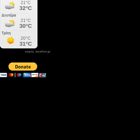
καιρός weather.gr
DONATE XIROLIMNI.COM
email ΕΠΙΚΟΙΝΩΝΙΑΣ - contact email
xirolimni2@yahoo.gr
Αρχείο