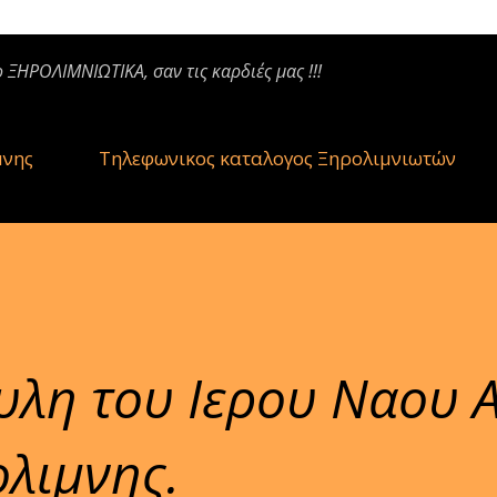
ο ΞΗΡΟΛΙΜΝΙΩΤΙΚΑ, σαν τις καρδιές μας !!!
μνης
Τηλεφωνικος καταλογος Ξηρολιμνιωτών
υλη του Ιερου Ναου 
λιμνης.