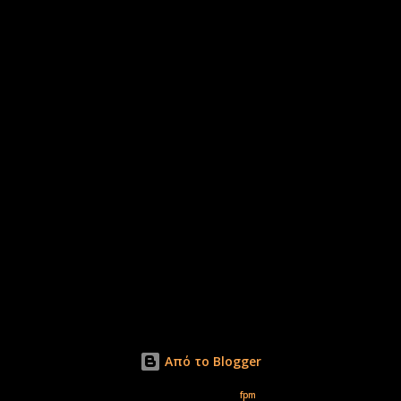
Από το Blogger
Εικόνες θέματος από
fpm