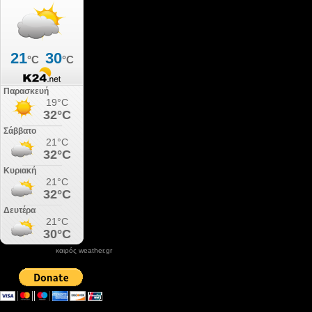
καιρός weather.gr
DONATE XIROLIMNI.COM
email ΕΠΙΚΟΙΝΩΝΙΑΣ - contact email