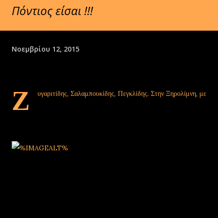
Πόντιος είσαι !!!
Νοεμβρίου 12, 2015
Ζ
υγαριτίδης, Σαλαμπουκίδης, Πεγκλίδης. Στην Ξηρολίμνη, με
τις πρώτες κιόλας συστάσεις καταλαβαίνεις πως... έμπλεξες
με Πόντιους. Tέλεια!
Ο κ. Νίκος
Ζυγαριτίδης έπιασε
τη λύρα
Αν δεν τσιμπήσεις στο -ιδης, θα τσιμπήσεις σίγουρα στα
ντολμαδάκια, τα τουρσιά, τα σαρμαδάκια.... Κι όταν θα βγουν και οι