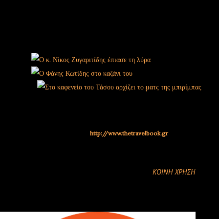
κρασιά, λύρες... Νάτα πάλι τα μουχαπέτα! Παραπάνω από
ευπρόσδεκτος θα 'σαι και εκεί!
ΦΩΤΟΓΡΑΦΙΕΣ
Κείμενο: Ολγα Χαραμή
Φωτογραφίες: Ηρακλής Μήλας
ΠΗΓΗ :
http://www.thetravelbook.gr
ΚΟΙΝΉ ΧΡΉΣΗ