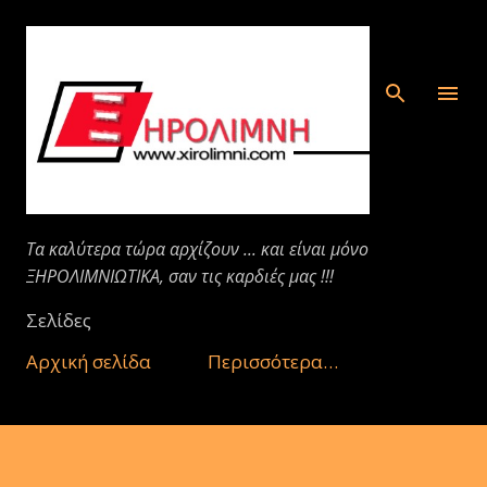
Μετάβαση στο κύριο περιεχόμενο
Τα καλύτερα τώρα αρχίζουν ... και είναι μόνο
ΞΗΡΟΛΙΜΝΙΩΤΙΚΑ, σαν τις καρδιές μας !!!
Σελίδες
Αρχική σελίδα
Περισσότερα…