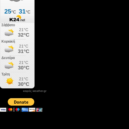
καιρός weather.gr
DONATE XIROLIMNI.COM
email ΕΠΙΚΟΙΝΩΝΙΑΣ - contact email
xirolimni2@yahoo.gr
Αρχείο