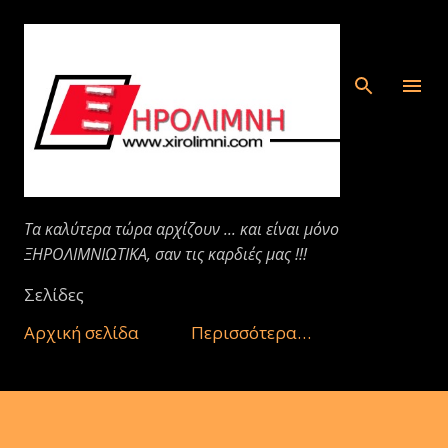
Μετάβαση στο κύριο περιεχόμενο
Τα καλύτερα τώρα αρχίζουν ... και είναι μόνο
ΞΗΡΟΛΙΜΝΙΩΤΙΚΑ, σαν τις καρδιές μας !!!
Σελίδες
Αρχική σελίδα
Περισσότερα…