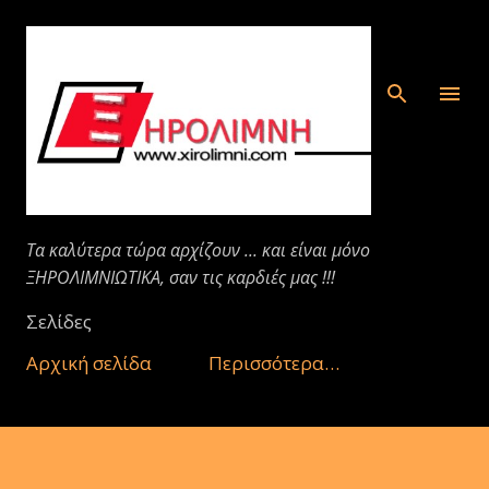
Μετάβαση στο κύριο περιεχόμενο
Τα καλύτερα τώρα αρχίζουν ... και είναι μόνο
ΞΗΡΟΛΙΜΝΙΩΤΙΚΑ, σαν τις καρδιές μας !!!
Σελίδες
Αρχική σελίδα
Περισσότερα…