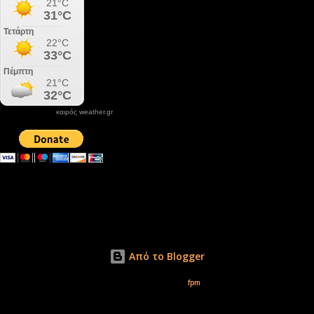
καιρός weather.gr
DONATE XIROLIMNI.COM
email ΕΠΙΚΟΙΝΩΝΙΑΣ - contact email
xirolimni2@yahoo.gr
Αρχείο
Από το Blogger
Εικόνες θέματος από
fpm
Δικαιώματα φωτογραφιών μόνο το www.xirolimni.com