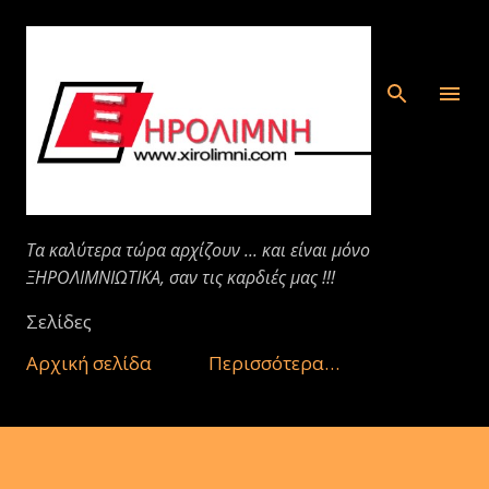
Μετάβαση στο κύριο περιεχόμενο
Τα καλύτερα τώρα αρχίζουν ... και είναι μόνο
ΞΗΡΟΛΙΜΝΙΩΤΙΚΑ, σαν τις καρδιές μας !!!
Σελίδες
Αρχική σελίδα
Περισσότερα…