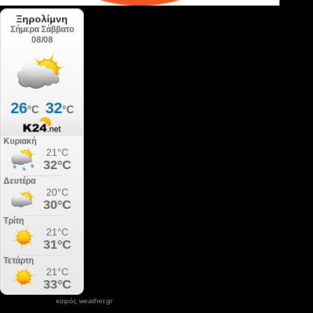
καιρός weather.gr
DONATE XIROLIMNI.COM