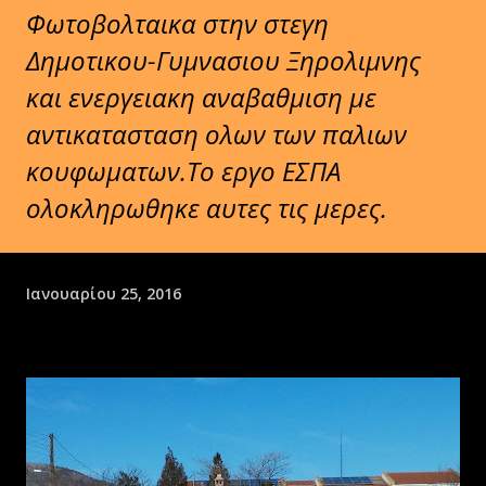
Φωτοβολταικα στην στεγη
Δημοτικου-Γυμνασιου Ξηρολιμνης
και ενεργειακη αναβαθμιση με
αντικατασταση ολων των παλιων
κουφωματων.Το εργο ΕΣΠΑ
ολοκληρωθηκε αυτες τις μερες.
Ιανουαρίου 25, 2016